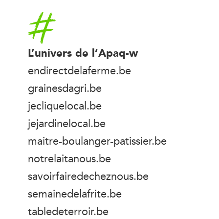
Accueil
L’univers de l’Apaq-w
endirectdelaferme.be
grainesdagri.be
jecliquelocal.be
jejardinelocal.be
maitre-boulanger-patissier.be
notrelaitanous.be
savoirfairedecheznous.be
semainedelafrite.be
tabledeterroir.be