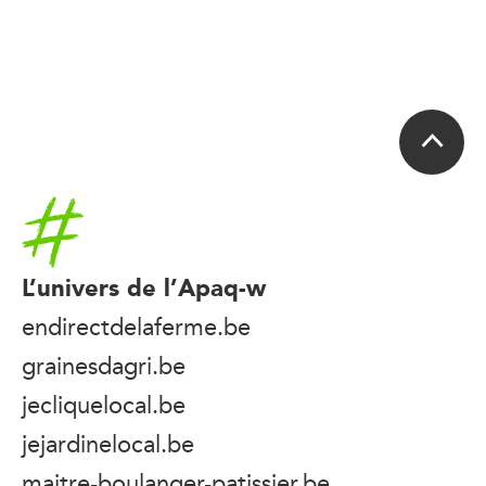
Accueil
L’univers de l’Apaq-w
endirectdelaferme.be
grainesdagri.be
jecliquelocal.be
jejardinelocal.be
maitre-boulanger-patissier.be