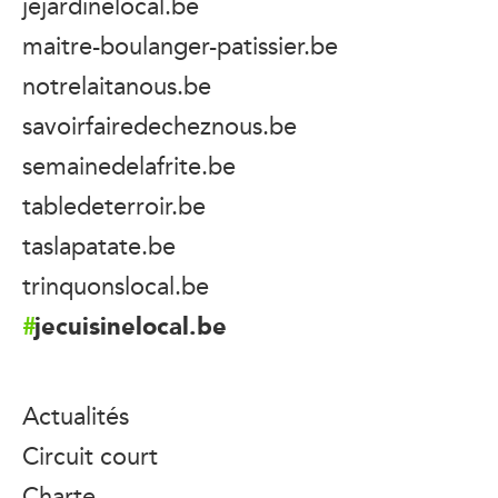
jejardinelocal.be
maitre-boulanger-patissier.be
notrelaitanous.be
savoirfairedecheznous.be
semainedelafrite.be
tabledeterroir.be
taslapatate.be
trinquonslocal.be
jecuisinelocal.be
Actualités
Circuit court
Charte