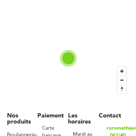
Nos
Paiement
Les
Contact
produits
horaires
roromathieu
Carte
Boulangerie-
Mardi au
061/40
bancaire