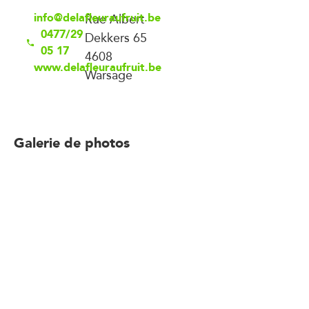
info@delafleuraufruit.be
Rue Albert
0477/29
Dekkers 65
05 17
4608
www.delafleuraufruit.be
Warsage
Galerie de photos