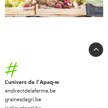
Accueil
L’univers de l’Apaq-w
endirectdelaferme.be
grainesdagri.be
jecliquelocal.be