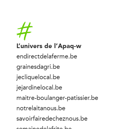
Accueil
L’univers de l’Apaq-w
endirectdelaferme.be
grainesdagri.be
jecliquelocal.be
jejardinelocal.be
maitre-boulanger-patissier.be
notrelaitanous.be
savoirfairedecheznous.be
semainedelafrite.be