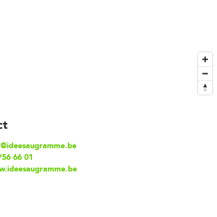
ct
o@ideesaugramme.be
/56 66 01
w.ideesaugramme.be