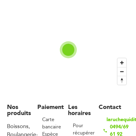
Nos
Paiement
Les
Contact
produits
horaires
laruchequidi
Carte
Boissons,
Pour
0494/69
bancaire
récupérer
Boulangerie-
61 92
Espèce