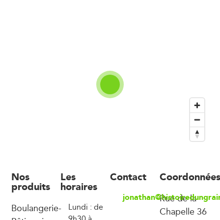
Nos
Les
Contact
Coordonnée
produits
horaires
jonathan@histoiredungrai
Rue de la
Boulangerie-
Lundi : de
Chapelle 36
9h30 à