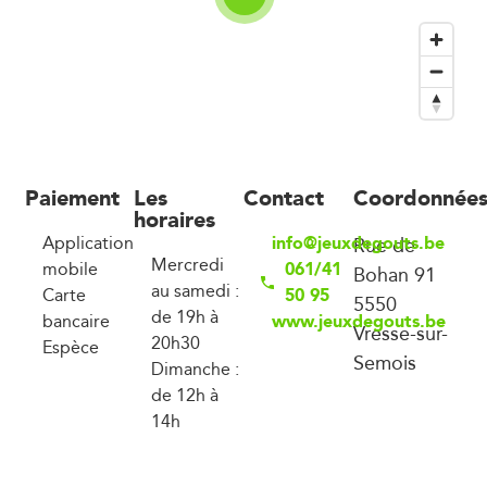
Paiement
Les
Contact
Coordonnée
horaires
info@jeuxdegouts.be
Application
Rue de
Mercredi
061/41
mobile
Bohan 91
au samedi :
50 95
Carte
5550
de 19h à
www.jeuxdegouts.be
bancaire
Vresse-sur-
20h30
Espèce
Semois
Dimanche :
de 12h à
14h