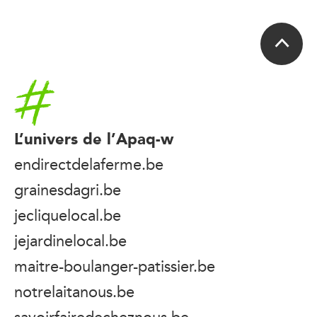
Accueil
L’univers de l’Apaq-w
endirectdelaferme.be
grainesdagri.be
jecliquelocal.be
jejardinelocal.be
maitre-boulanger-patissier.be
notrelaitanous.be
savoirfairedecheznous.be