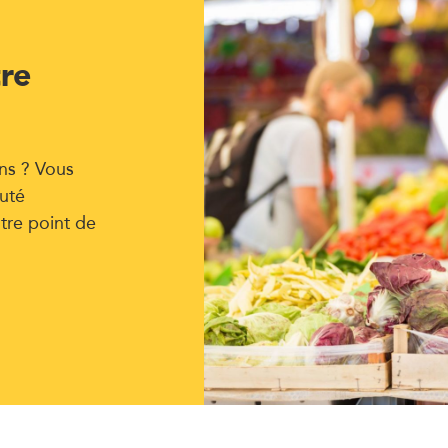
tre
ns ? Vous
uté
tre point de