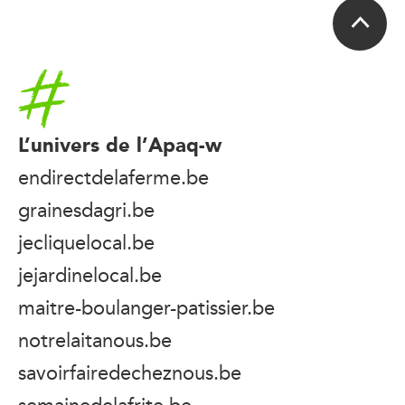
Accueil
L’univers de l’Apaq-w
endirectdelaferme.be
grainesdagri.be
jecliquelocal.be
jejardinelocal.be
maitre-boulanger-patissier.be
notrelaitanous.be
savoirfairedecheznous.be
semainedelafrite.be