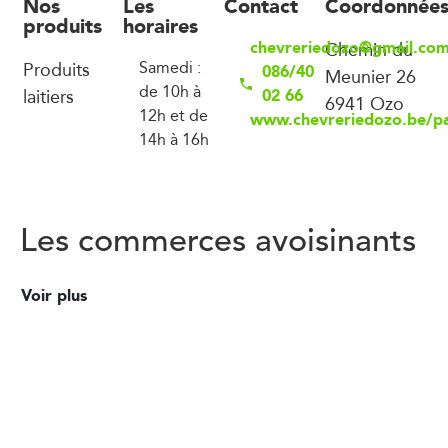
Nos
Les
Contact
Coordonnée
produits
horaires
chevreriedozo@gmail.co
Chemin du
Produits
Samedi :
086/40
Meunier 26
de 10h à
laitiers
02 66
6941 Ozo
12h et de
www.chevreriedozo.be/pa
14h à 16h
Les commerces avoisinants
Voir plus