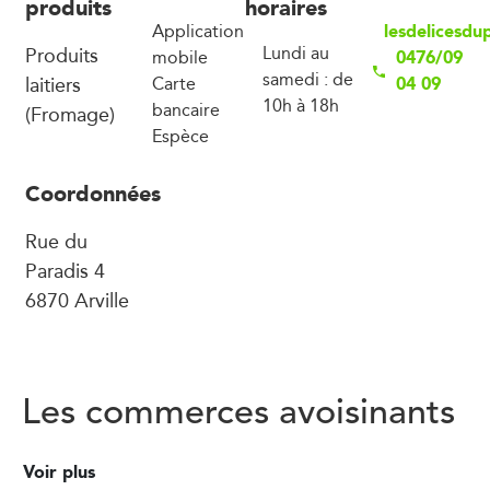
produits
horaires
lesdelicesd
Application
Produits
Lundi au
0476/09
mobile
samedi : de
laitiers
04 09
Carte
10h à 18h
bancaire
(Fromage)
Espèce
Coordonnées
Rue du
Paradis 4
6870 Arville
Les commerces avoisinants
Voir plus