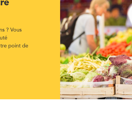
tre
ns ? Vous
uté
tre point de