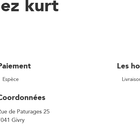
ez kurt
Paiement
Les ho
Espèce
Livraiso
Coordonnées
Rue de Paturages 25
7041 Givry