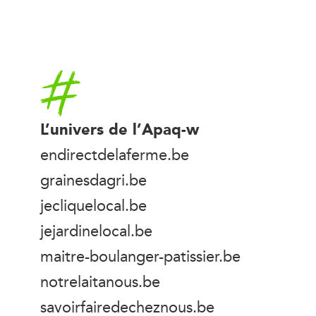
Accueil
L’univers de l’Apaq-w
endirectdelaferme.be
grainesdagri.be
jecliquelocal.be
jejardinelocal.be
maitre-boulanger-patissier.be
notrelaitanous.be
savoirfairedecheznous.be