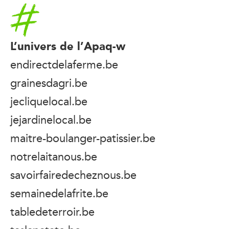
Accueil
L’univers de l’Apaq-w
endirectdelaferme.be
grainesdagri.be
jecliquelocal.be
jejardinelocal.be
maitre-boulanger-patissier.be
notrelaitanous.be
savoirfairedecheznous.be
semainedelafrite.be
tabledeterroir.be