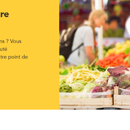
tre
ns ? Vous
uté
tre point de