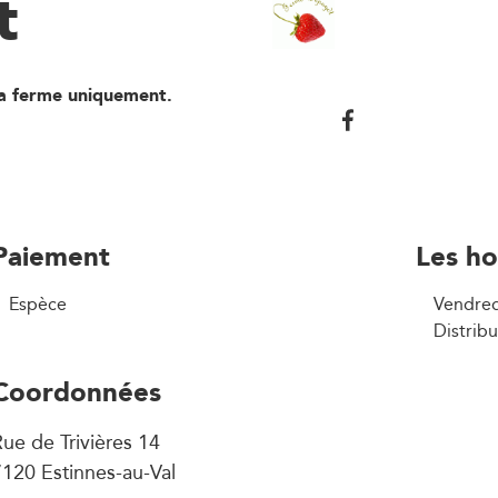
t
la ferme uniquement.
Paiement
Les ho
Espèce
Vendred
Distrib
Coordonnées
ue de Trivières 14
120 Estinnes-au-Val