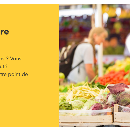
tre
ns ? Vous
uté
tre point de