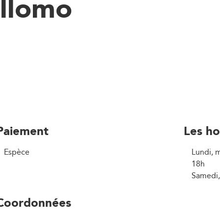
ellomo
Paiement
Les ho
Espèce
Lundi, m
18h
Samedi,
Coordonnées