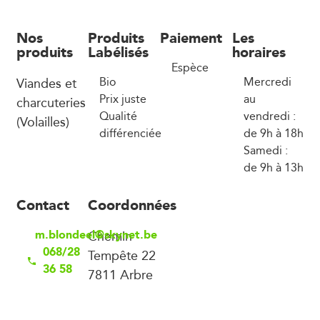
Nos
Produits
Paiement
Les
produits
Labélisés
horaires
Espèce
Viandes et
Bio
Mercredi
Prix juste
au
charcuteries
Qualité
vendredi :
(Volailles)
différenciée
de 9h à 18h
Samedi :
de 9h à 13h
Contact
Coordonnées
m.blondeel@skynet.be
Chemin
068/28
Tempête 22
36 58
7811 Arbre