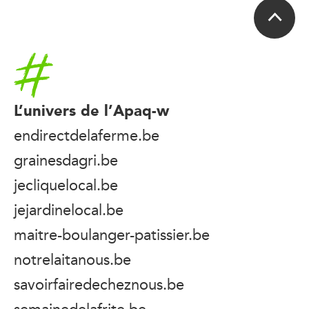
Accueil
L’univers de l’Apaq-w
endirectdelaferme.be
grainesdagri.be
jecliquelocal.be
jejardinelocal.be
maitre-boulanger-patissier.be
notrelaitanous.be
savoirfairedecheznous.be
semainedelafrite.be