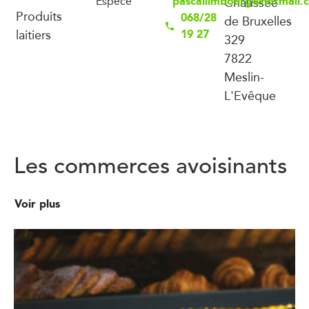
pascallimbourg@hotmail.
Espèce
Chaussée
Produits
068/28
de Bruxelles
laitiers
19 27
329
7822
Meslin-
L'Evêque
Les commerces avoisinants
Voir plus