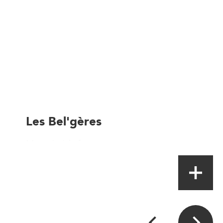
Les Bel'gères
Magasin à la ferme