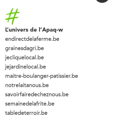
Accueil
L’univers de l’Apaq-w
endirectdelaferme.be
grainesdagri.be
jecliquelocal.be
jejardinelocal.be
maitre-boulanger-patissier.be
notrelaitanous.be
savoirfairedecheznous.be
semainedelafrite.be
tabledeterroir.be