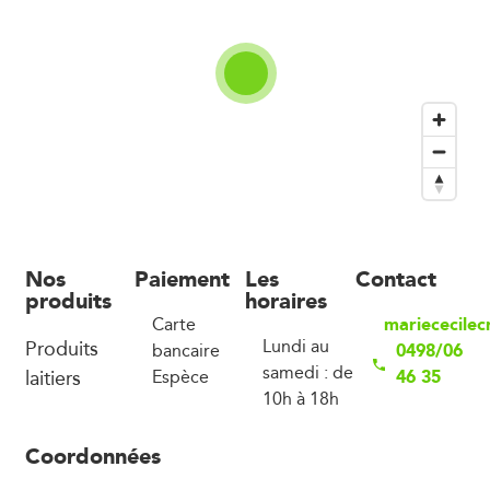
Nos
Paiement
Les
Contact
produits
horaires
mariececile
Carte
Produits
Lundi au
0498/06
bancaire
samedi : de
laitiers
46 35
Espèce
10h à 18h
Coordonnées