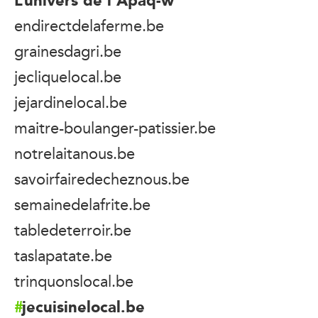
endirectdelaferme.be
grainesdagri.be
jecliquelocal.be
jejardinelocal.be
maitre-boulanger-patissier.be
notrelaitanous.be
savoirfairedecheznous.be
semainedelafrite.be
tabledeterroir.be
taslapatate.be
trinquonslocal.be
jecuisinelocal.be