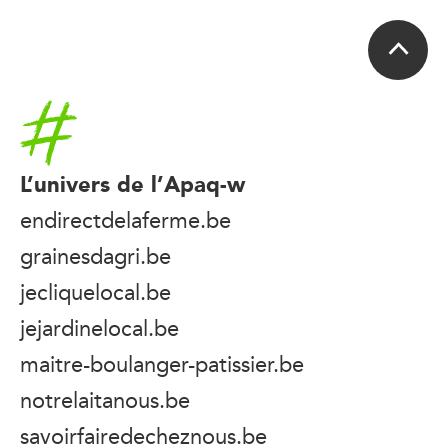
Accueil
L’univers de l’Apaq-w
endirectdelaferme.be
grainesdagri.be
jecliquelocal.be
jejardinelocal.be
maitre-boulanger-patissier.be
notrelaitanous.be
savoirfairedecheznous.be