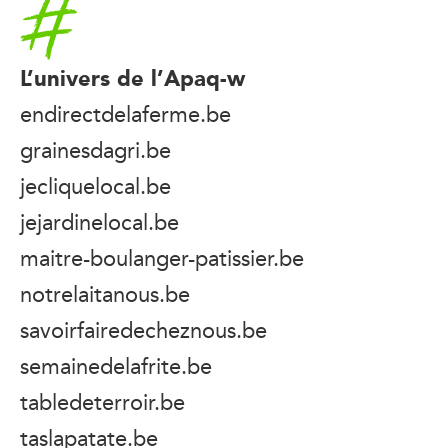
Accueil
L’univers de l’Apaq-w
endirectdelaferme.be
grainesdagri.be
jecliquelocal.be
jejardinelocal.be
maitre-boulanger-patissier.be
notrelaitanous.be
savoirfairedecheznous.be
semainedelafrite.be
tabledeterroir.be
taslapatate.be