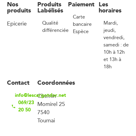
Nos
Produits
Paiement
Les
produits
Labélisés
horaires
Carte
Epicerie
Qualité
Mardi,
bancaire
différenciée
jeudi,
Espèce
vendredi,
samedi : de
10h à 12h
et 13h à
18h
Contact
Coordonnées
info@lescargotdor.net
Chemin
069/23
Momirel 25
20 50
7540
Tournai