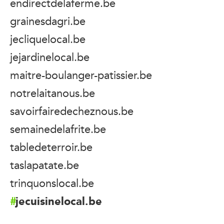
endirectdelaferme.be
grainesdagri.be
jecliquelocal.be
jejardinelocal.be
maitre-boulanger-patissier.be
notrelaitanous.be
savoirfairedecheznous.be
semainedelafrite.be
tabledeterroir.be
taslapatate.be
trinquonslocal.be
jecuisinelocal.be