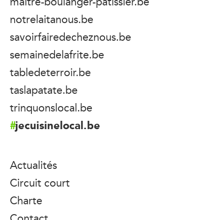
maitre-boulanger-patissier.be
notrelaitanous.be
savoirfairedecheznous.be
semainedelafrite.be
tabledeterroir.be
taslapatate.be
trinquonslocal.be
jecuisinelocal.be
Actualités
Circuit court
Charte
Contact