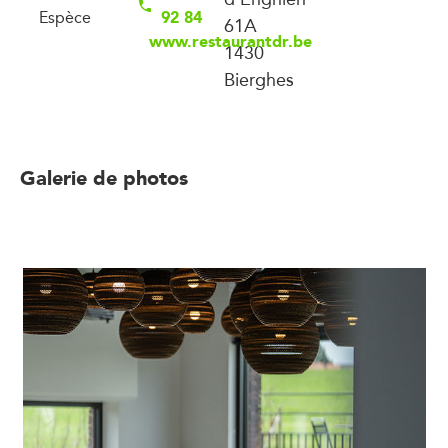
92 84
Espèce
61A
www.restaurantdr.be
1430
Bierghes
Galerie de photos