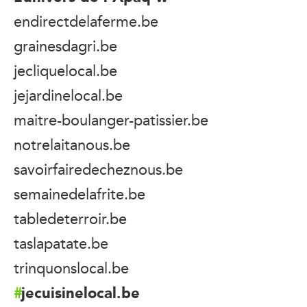
endirectdelaferme.be
grainesdagri.be
jecliquelocal.be
jejardinelocal.be
maitre-boulanger-patissier.be
notrelaitanous.be
savoirfairedecheznous.be
semainedelafrite.be
tabledeterroir.be
taslapatate.be
trinquonslocal.be
jecuisinelocal.be