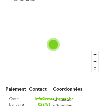
Paiement
Contact
Coordonnées
info@restaurantdr.be
Carte
Chaussée
028/51
bancaire
d’Enghien