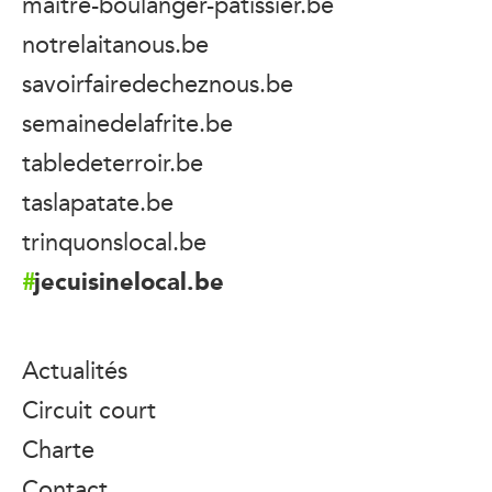
maitre-boulanger-patissier.be
notrelaitanous.be
savoirfairedecheznous.be
semainedelafrite.be
tabledeterroir.be
taslapatate.be
trinquonslocal.be
jecuisinelocal.be
Actualités
Circuit court
Charte
Contact