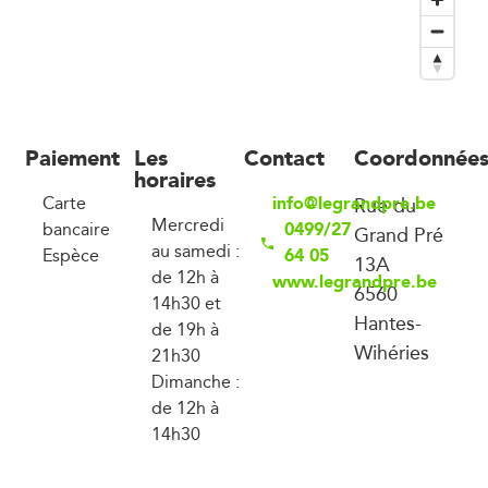
Paiement
Les
Contact
Coordonnée
horaires
info@legrandpre.be
Carte
Rue du
Mercredi
0499/27
bancaire
Grand Pré
au samedi :
64 05
Espèce
13A
de 12h à
www.legrandpre.be
6560
14h30 et
Hantes-
de 19h à
Wihéries
21h30
Dimanche :
de 12h à
14h30