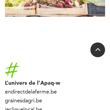
Accueil
L’univers de l’Apaq-w
endirectdelaferme.be
grainesdagri.be
jecliquelocal.be