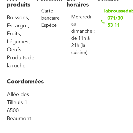
produits
horaires
labroussede
Carte
Boissons,
Mercredi
071/30
bancaire
au
Escargot,
53 11
Espèce
dimanche :
Fruits,
de 11h à
Légumes,
21h (la
Oeufs,
cuisine)
Produits de
la ruche
Coordonnées
Allée des
Tilleuls 1
6500
Beaumont