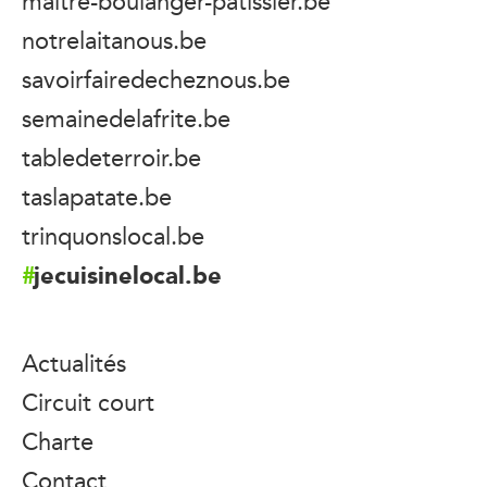
maitre-boulanger-patissier.be
notrelaitanous.be
savoirfairedecheznous.be
semainedelafrite.be
tabledeterroir.be
taslapatate.be
trinquonslocal.be
jecuisinelocal.be
Actualités
Circuit court
Charte
Contact