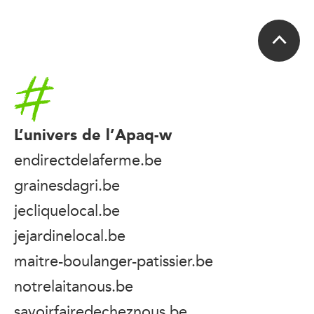
Accueil
L’univers de l’Apaq-w
endirectdelaferme.be
grainesdagri.be
jecliquelocal.be
jejardinelocal.be
maitre-boulanger-patissier.be
notrelaitanous.be
savoirfairedecheznous.be