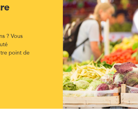
tre
ns ? Vous
uté
tre point de