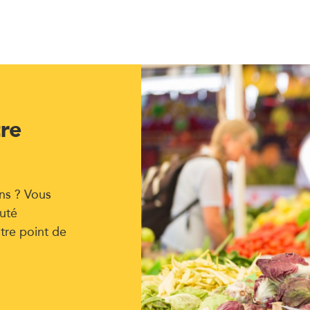
tre
ns ? Vous
uté
tre point de