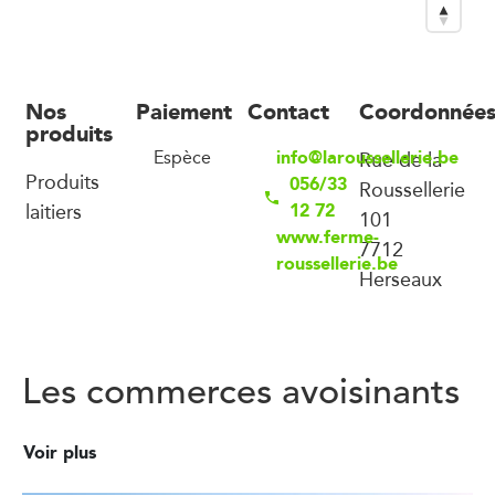
Nos
Paiement
Contact
Coordonnée
produits
info@laroussellerie.be
Espèce
Rue de la
Produits
056/33
Roussellerie
laitiers
12 72
101
www.ferme-
7712
roussellerie.be
Herseaux
Les commerces avoisinants
Voir plus