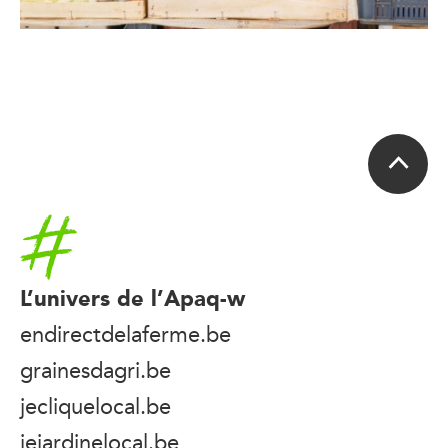
Accueil
L’univers de l’Apaq-w
endirectdelaferme.be
grainesdagri.be
jecliquelocal.be
jejardinelocal.be