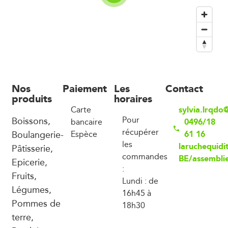
Nos
Paiement
Les
Contact
produits
horaires
sylvia.lrqd
Carte
Boissons,
Pour
0496/18
bancaire
récupérer
Boulangerie-
61 16
Espèce
les
laruchequidit
Pâtisserie,
commandes
BE/assembli
Epicerie,
:
Fruits,
Lundi : de
Légumes,
16h45 à
Pommes de
18h30
terre,