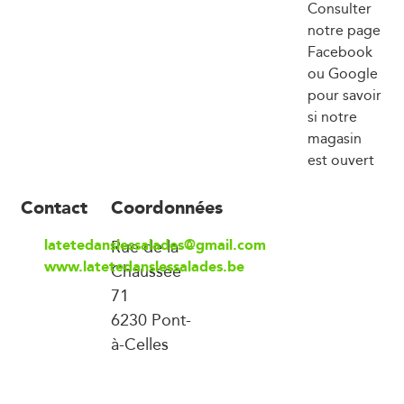
Consulter
notre page
Facebook
ou Google
pour savoir
si notre
magasin
est ouvert
Contact
Coordonnées
latetedanslessalades@gmail.com
Rue de la
www.latetedanslessalades.be
Chaussée
71
6230 Pont-
à-Celles