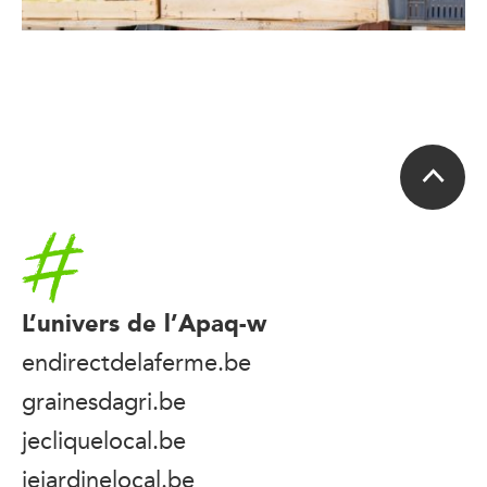
Accueil
L’univers de l’Apaq-w
endirectdelaferme.be
grainesdagri.be
jecliquelocal.be
jejardinelocal.be