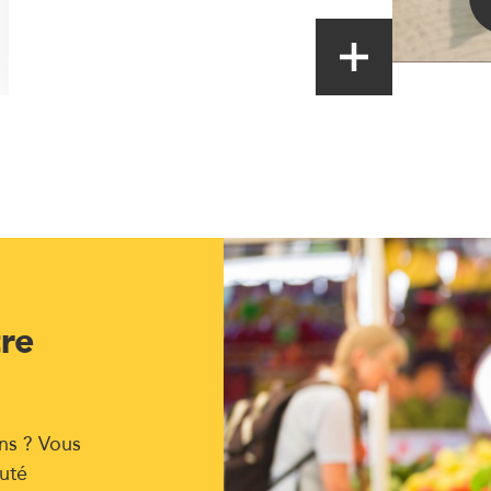
tre
ns ? Vous
uté