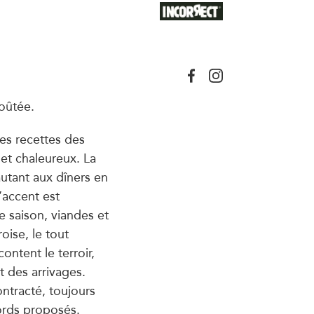
goûtée.
des recettes des
t et chaleureux. La
autant aux dîners en
l’accent est
e saison, viandes et
ise, le tout
content le terroir,
t des arrivages.
ontracté, toujours
cords proposés.