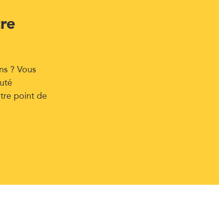
tre
ns ? Vous
uté
tre point de