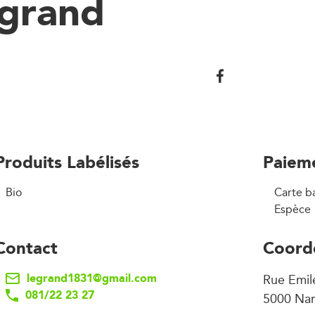
egrand
Produits Labélisés
Paiem
Bio
Carte b
Espèce
Contact
Coord
legrand1831@gmail.com
Rue Emil
081/22 23 27
5000 Na