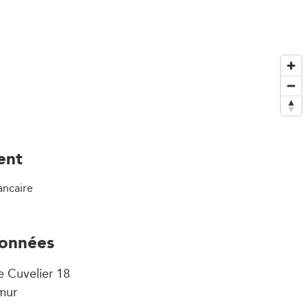
ent
ancaire
onnées
e Cuvelier 18
mur