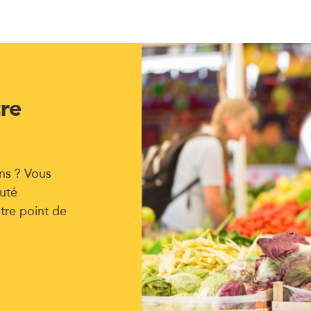
tre
ns ? Vous
uté
tre point de