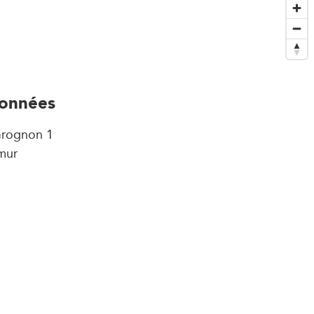
onnées
Grognon 1
mur