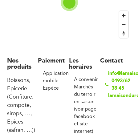
Nos
Paiement
Les
Contact
produits
horaires
info@lamais
Application
Boissons,
A convenir
0493/62
mobile
Marchés
Epicerie
38 45
Espèce
du terroir
lamaisondur
(Confiture,
en saison
compote,
(voir page
sirops, …,
facebook
Epices
et site
(safran, …))
internet)