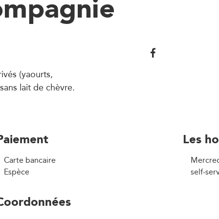
compagnie
ivés (yaourts,
ans lait de chèvre.
Paiement
Les ho
Carte bancaire
Mercred
Espèce
self-ser
Coordonnées