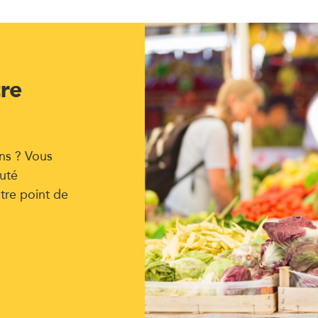
tre
ns ? Vous
uté
tre point de