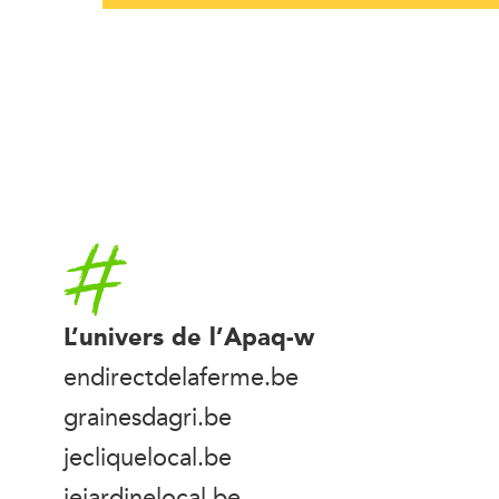
Accueil
L’univers de l’Apaq-w
endirectdelaferme.be
grainesdagri.be
jecliquelocal.be
jejardinelocal.be