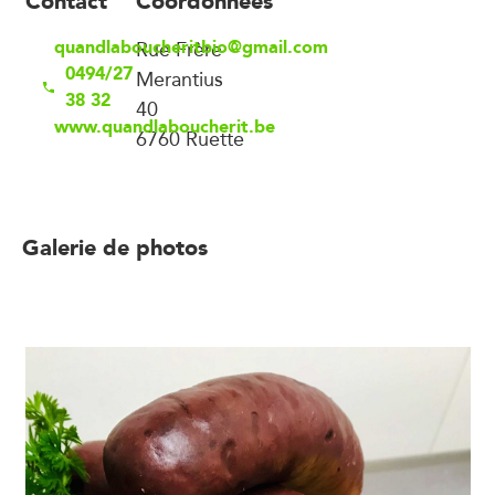
Contact
Coordonnées
quandlaboucheritbio@gmail.com
Rue Frère
0494/27
Merantius
38 32
40
www.quandlaboucherit.be
6760 Ruette
Galerie de photos