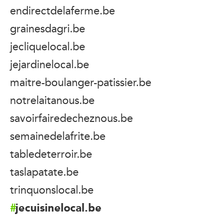
endirectdelaferme.be
grainesdagri.be
jecliquelocal.be
jejardinelocal.be
maitre-boulanger-patissier.be
notrelaitanous.be
savoirfairedecheznous.be
semainedelafrite.be
tabledeterroir.be
taslapatate.be
trinquonslocal.be
jecuisinelocal.be