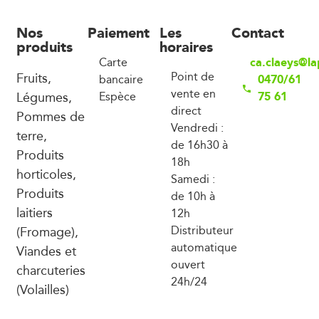
Nos
Paiement
Les
Contact
produits
horaires
ca.claeys@la
Carte
Fruits,
Point de
0470/61
bancaire
vente en
Légumes,
75 61
Espèce
direct
Pommes de
Vendredi :
terre,
de 16h30 à
Produits
18h
horticoles,
Samedi :
Produits
de 10h à
laitiers
12h
(Fromage),
Distributeur
automatique
Viandes et
ouvert
charcuteries
24h/24
(Volailles)