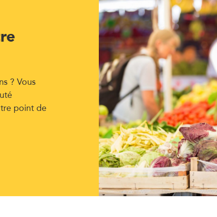
tre
ns ? Vous
uté
tre point de