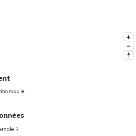
ent
tion mobile
onnées
emple 9