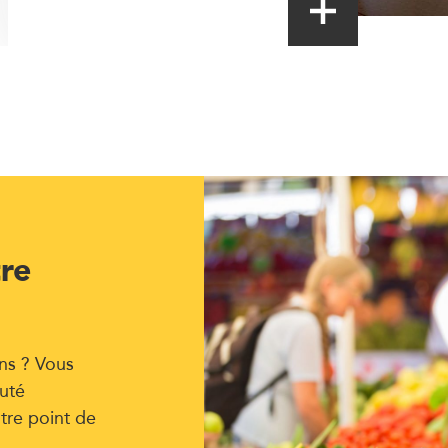
tre
ns ? Vous
uté
tre point de