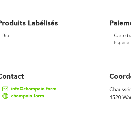
Produits Labélisés
Paiem
Bio
Carte b
Espèce
Contact
Coord
info@champain.farm
Chaussé
champain.farm
4520 Wa