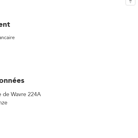
ent
ancaire
onnées
e de Wavre 224A
nze