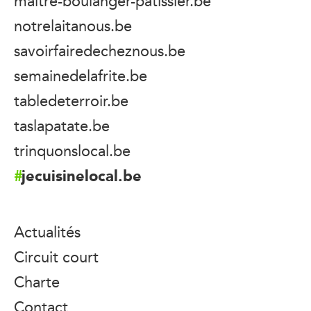
maitre-boulanger-patissier.be
notrelaitanous.be
savoirfairedecheznous.be
semainedelafrite.be
tabledeterroir.be
taslapatate.be
trinquonslocal.be
jecuisinelocal.be
Actualités
Circuit court
Charte
Contact