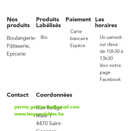
Nos
Produits
Paiement
Les
produits
Labélisés
horaires
Carte
Boulangerie-
Bio
Un samedi
bancaire
sur deux :
Pâtisserie,
Espèce
de 10h30 à
Epicerie
13h30
Voir notre
page
Facebook
Contact
Coordonnées
perma.garden.be@gmail.com
Rue Rodge
www.lesgrandsbles.be
Male 1
4470 Saint-
Georges-