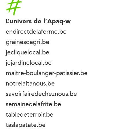
Accueil
L’univers de l’Apaq-w
endirectdelaferme.be
grainesdagri.be
jecliquelocal.be
jejardinelocal.be
maitre-boulanger-patissier.be
notrelaitanous.be
savoirfairedecheznous.be
semainedelafrite.be
tabledeterroir.be
taslapatate.be