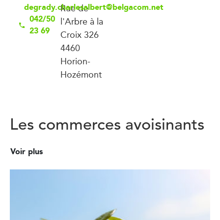
degrady.charlesalbert@belgacom.net
Rue de
042/50
l'Arbre à la
23 69
Croix 326
4460
Horion-
Hozémont
Les commerces avoisinants
Voir plus