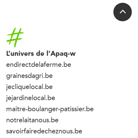
Accueil
L’univers de l’Apaq-w
endirectdelaferme.be
grainesdagri.be
jecliquelocal.be
jejardinelocal.be
maitre-boulanger-patissier.be
notrelaitanous.be
savoirfairedecheznous.be