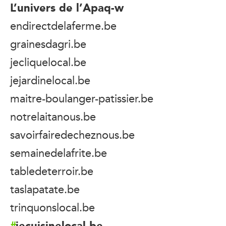
L’univers de l’Apaq-w
endirectdelaferme.be
grainesdagri.be
jecliquelocal.be
jejardinelocal.be
maitre-boulanger-patissier.be
notrelaitanous.be
savoirfairedecheznous.be
semainedelafrite.be
tabledeterroir.be
taslapatate.be
trinquonslocal.be
jecuisinelocal.be